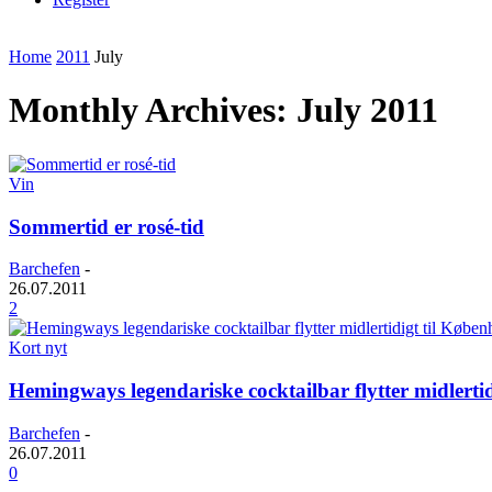
Home
2011
July
Monthly Archives: July 2011
Vin
Sommertid er rosé-tid
Barchefen
-
26.07.2011
2
Kort nyt
Hemingways legendariske cocktailbar flytter midlerti
Barchefen
-
26.07.2011
0