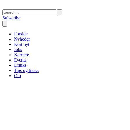
Subscribe
Forside
Nyheder
Kort nyt
Jobs
Karriere
Events
Drinks
Tips og tricks
Om