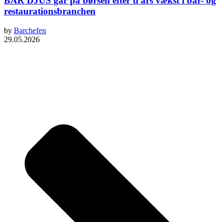
BAR DJUS går på børsen efter ti års vækst i bar- og
restaurationsbranchen
by
Barchefen
29.05.2026