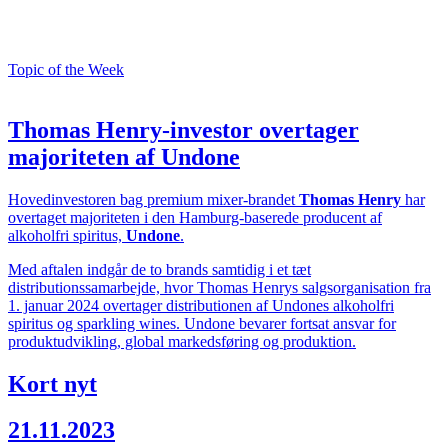
Topic of the Week
Thomas Henry-investor overtager
majoriteten af Undone
Hovedinvestoren bag premium mixer-brandet
Thomas Henry
har
overtaget majoriteten i den Hamburg-baserede producent af
alkoholfri spiritus,
Undone
.
Med aftalen indgår de to brands samtidig i et tæt
distributionssamarbejde, hvor Thomas Henrys salgsorganisation fra
1. januar 2024 overtager distributionen af Undones alkoholfri
spiritus og sparkling wines. Undone bevarer fortsat ansvar for
produktudvikling, global markedsføring og produktion.
Kort nyt
21.11.2023