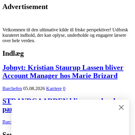
Advertisement
Velkommen til den ultimative kilde til friske perspektiver! Udforsk
kurateret indhold, der kan oplyse, underholde og engagere læsere
over hele verden.
Indlæg
Jobnyt: Kristian Staurup Lassen bliver
Account Manager hos Marie Brizard
Barchefen
05.08.2026
Karriere
0
STRANDGAARDEN bliver ny dansk
partner for Tiger Beer og Desperados
Barchefen
02.08.2026
Kort nyt
0
Seneste indlæg