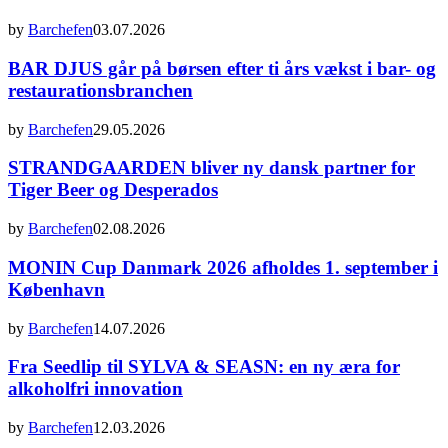
by
Barchefen
03.07.2026
BAR DJUS går på børsen efter ti års vækst i bar- og
restaurationsbranchen
by
Barchefen
29.05.2026
STRANDGAARDEN bliver ny dansk partner for
Tiger Beer og Desperados
by
Barchefen
02.08.2026
MONIN Cup Danmark 2026 afholdes 1. september i
København
by
Barchefen
14.07.2026
Fra Seedlip til SYLVA & SEASN: en ny æra for
alkoholfri innovation
by
Barchefen
12.03.2026