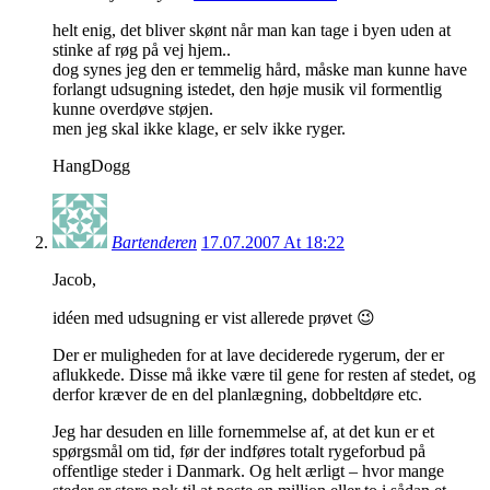
helt enig, det bliver skønt når man kan tage i byen uden at
stinke af røg på vej hjem..
dog synes jeg den er temmelig hård, måske man kunne have
forlangt udsugning istedet, den høje musik vil formentlig
kunne overdøve støjen.
men jeg skal ikke klage, er selv ikke ryger.
HangDogg
Bartenderen
17.07.2007 At 18:22
Jacob,
idéen med udsugning er vist allerede prøvet 😉
Der er muligheden for at lave deciderede rygerum, der er
aflukkede. Disse må ikke være til gene for resten af stedet, og
derfor kræver de en del planlægning, dobbeltdøre etc.
Jeg har desuden en lille fornemmelse af, at det kun er et
spørgsmål om tid, før der indføres totalt rygeforbud på
offentlige steder i Danmark. Og helt ærligt – hvor mange