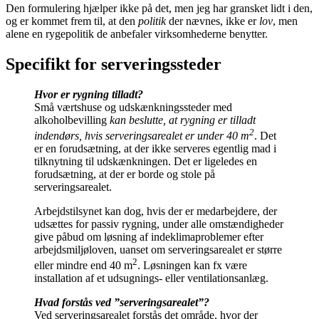
Den formulering hjælper ikke på det, men jeg har gransket lidt i den,
og er kommet frem til, at den
politik
der nævnes, ikke er
lov
, men
alene en rygepolitik de anbefaler virksomhederne benytter.
Specifikt for serveringssteder
Hvor er rygning tilladt?
Små værtshuse og udskænkningssteder med
alkoholbevilling
kan beslutte, at rygning er tilladt
2
indendørs, hvis serveringsarealet er under 40 m
. Det
er en forudsætning, at der ikke serveres egentlig mad i
tilknytning til udskænkningen. Det er ligeledes en
forudsætning, at der er borde og stole på
serveringsarealet.
Arbejdstilsynet kan dog, hvis der er medarbejdere, der
udsættes for passiv rygning, under alle omstændigheder
give påbud om løsning af indeklimaproblemer efter
arbejdsmiljøloven, uanset om serveringsarealet er større
2
eller mindre end 40 m
. Løsningen kan fx være
installation af et udsugnings- eller ventilationsanlæg.
Hvad forstås ved ”serveringsarealet”?
Ved serveringsarealet forstås det område, hvor der