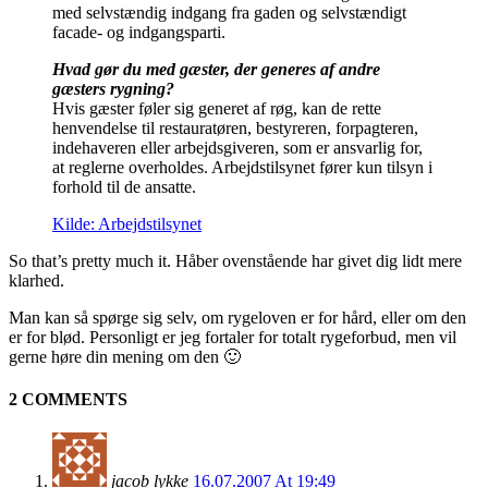
med selvstændig indgang fra gaden og selvstændigt
facade- og indgangsparti.
Hvad gør du med gæster, der generes af andre
gæsters rygning?
Hvis gæster føler sig generet af røg, kan de rette
henvendelse til restauratøren, bestyreren, forpagteren,
indehaveren eller arbejdsgiveren, som er ansvarlig for,
at reglerne overholdes. Arbejdstilsynet fører kun tilsyn i
forhold til de ansatte.
Kilde: Arbejdstilsynet
So that’s pretty much it. Håber ovenstående har givet dig lidt mere
klarhed.
Man kan så spørge sig selv, om rygeloven er for hård, eller om den
er for blød. Personligt er jeg fortaler for totalt rygeforbud, men vil
gerne høre din mening om den 🙂
2 COMMENTS
jacob lykke
16.07.2007 At 19:49