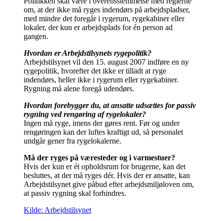
Politikken skal være i overensstemmelse med reglerne
om, at der ikke må ryges indendørs på arbejdspladser,
med mindre det foregår i rygerum, rygekabiner eller
lokaler, der kun er arbejdsplads for én person ad
gangen.
Hvordan er Arbejdstilsynets rygepolitik?
Arbejdstilsynet vil den 15. august 2007 indføre en ny
rygepolitik, hvorefter det ikke er tilladt at ryge
indendørs, heller ikke i rygerum eller rygekabiner.
Rygning må alene foregå udendørs.
Hvordan forebygger du, at ansatte udsættes for passiv
rygning ved rengøring af rygelokaler?
Ingen må ryge, imens der gøres rent. Før og under
rengøringen kan der luftes kraftigt ud, så personalet
undgår gener fra rygelokalerne.
Må der ryges på væresteder og i varmestuer?
Hvis der kun er ét opholdsrum for brugerne, kan det
besluttes, at der må ryges dér. Hvis der er ansatte, kan
Arbejdstilsynet give påbud efter arbejdsmiljøloven om,
at passiv rygning skal forhindres.
Kilde: Arbejdstilsynet