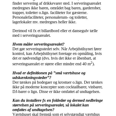
finder servering af drikkevarer sted. I serveringsarealet
medregnes ikke baren, området bag baren, garderober,
trapper, toiletter o.lign. faciliteter for gæsterne.
Personalefaciliteter, personalerum- og toiletter,
lagerlokaler mv. medregnes heller ikke.
Derimod vil fx et billardbord eller et dansegulv tælle
med i serveringsarealet.
Hvem måler serveringsarealet?
Det gør serveringsstedet selv. Når Arbejdstilsynet fører
kontrol, kan Arbejdstilsynet foretage en opmåling, hvis
det er nødvendigt (dvs. hvis det ikke er åbenbart, at
2
serveringsarealet er større eller mindre end 40 m
).
Hvad er definitionen på ”små værtshuse og
udskænkningssteder”?
Der tænkes på bodegaer og krostuer o.lign. Der tænkes
ikke på moderne koncepter som cocktailbarer, vinbarer,
DJ-barer o lign. Disse er ikke omfattet af undtagelsen.
Kan du installere fx en foldedør og dermed nedbringe
størrelsen på serveringsarealet, så lokalet kan
omfattes af undtagelsen?
Værtshuset skal fremstå som et selvstændigt værtshus