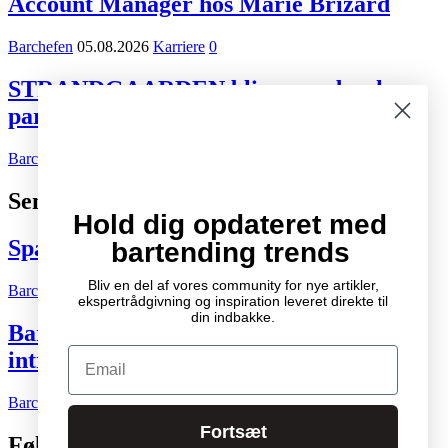
Account Manager hos Marie Brizard
Barchefen
05.08.2026
Karriere
0
STRANDGAARDEN bliver ny dansk
partner for Tiger Beer og Desperados
Barchefen
02.08.2026
Kort nyt
0
Seneste indlæg
Hold dig opdateret med
Spændende cocktail- og drinksbøger
bartending trends
Bliv en del af vores community for nye artikler,
Barchefen
04.10.2007
Litteratur
2
ekspertrådgivning og inspiration leveret direkte til
din indbakke.
Bartenderens grundbog – Den ultimative
Email
introduktion til cocktailkunsten
Barchefen
04.05.2015
Litteratur
0
Fortsæt
Følg os