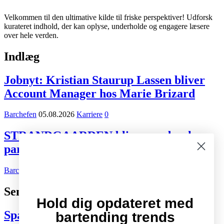
Velkommen til den ultimative kilde til friske perspektiver! Udforsk
kurateret indhold, der kan oplyse, underholde og engagere læsere
over hele verden.
Indlæg
Jobnyt: Kristian Staurup Lassen bliver
Account Manager hos Marie Brizard
Barchefen
05.08.2026
Karriere
0
STRANDGAARDEN bliver ny dansk
partner for Tiger Beer og Desperados
Barchefen
02.08.2026
Kort nyt
0
Seneste indlæg
Hold dig opdateret med
Spændende cocktail- og drinksbøger
bartending trends