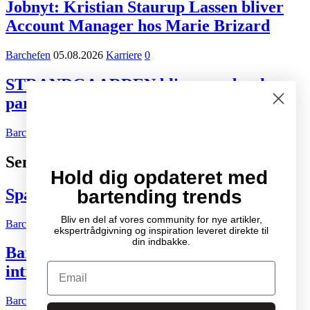
Jobnyt: Kristian Staurup Lassen bliver
Account Manager hos Marie Brizard
Barchefen
05.08.2026
Karriere
0
STRANDGAARDEN bliver ny dansk
partner for Tiger Beer og Desperados
Barchefen
02.08.2026
Kort nyt
0
Seneste indlæg
Hold dig opdateret med
Spændende cocktail- og drinksbøger
bartending trends
Bliv en del af vores community for nye artikler,
Barchefen
04.10.2007
Litteratur
2
ekspertrådgivning og inspiration leveret direkte til
din indbakke.
Bartenderens grundbog – Den ultimative
Email
introduktion til cocktailkunsten
Barchefen
04.05.2015
Litteratur
0