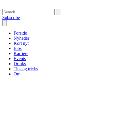
Subscribe
Forside
Nyheder
Kort nyt
Jobs
Karriere
Events
Drinks
Tips og tricks
Om