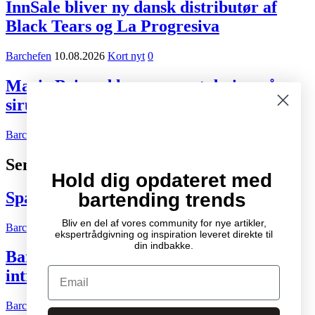
InnSale bliver ny dansk distributør af
Black Tears og La Progresiva
Barchefen
10.08.2026
Kort nyt
0
Marie Brizard lancerer nyt design på
sirupflaskerne
Barchefen
09.08.2026
Kort nyt
0
Seneste indlæg
Hold dig opdateret med
Spændende cocktail- og drinksbøger
bartending trends
Bliv en del af vores community for nye artikler,
Barchefen
04.10.2007
Litteratur
2
ekspertrådgivning og inspiration leveret direkte til
din indbakke.
Bartenderens grundbog – Den ultimative
Email
introduktion til cocktailkunsten
Barchefen
04.05.2015
Litteratur
0