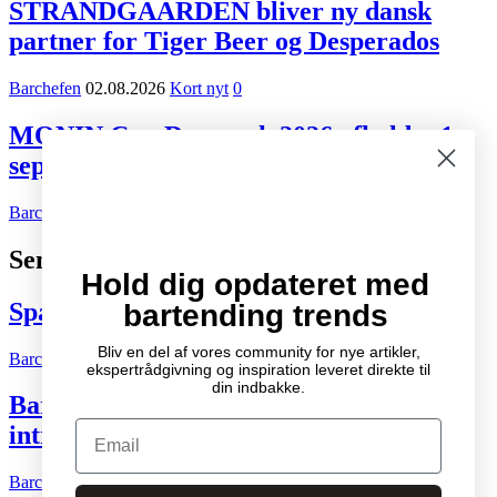
STRANDGAARDEN bliver ny dansk
partner for Tiger Beer og Desperados
Barchefen
02.08.2026
Kort nyt
0
MONIN Cup Danmark 2026 afholdes 1.
september i København
Barchefen
14.07.2026
Events
|
Kort nyt
|
Nyheder
0
Seneste indlæg
Hold dig opdateret med
Spændende cocktail- og drinksbøger
bartending trends
Bliv en del af vores community for nye artikler,
Barchefen
04.10.2007
Litteratur
2
ekspertrådgivning og inspiration leveret direkte til
din indbakke.
Bartenderens grundbog – Den ultimative
Email
introduktion til cocktailkunsten
Barchefen
04.05.2015
Litteratur
0