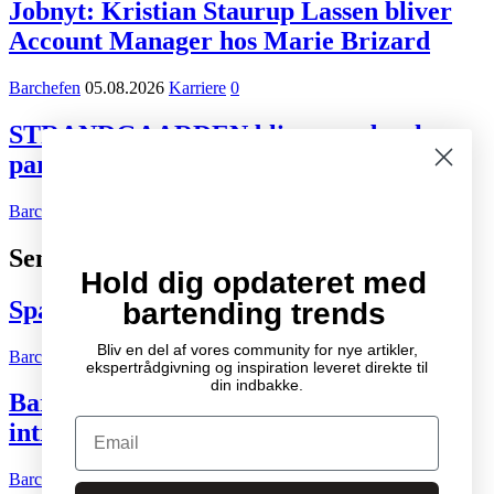
Jobnyt: Kristian Staurup Lassen bliver
Account Manager hos Marie Brizard
Barchefen
05.08.2026
Karriere
0
STRANDGAARDEN bliver ny dansk
partner for Tiger Beer og Desperados
Barchefen
02.08.2026
Kort nyt
0
Seneste indlæg
Hold dig opdateret med
Spændende cocktail- og drinksbøger
bartending trends
Bliv en del af vores community for nye artikler,
Barchefen
04.10.2007
Litteratur
2
ekspertrådgivning og inspiration leveret direkte til
din indbakke.
Bartenderens grundbog – Den ultimative
Email
introduktion til cocktailkunsten
Barchefen
04.05.2015
Litteratur
0