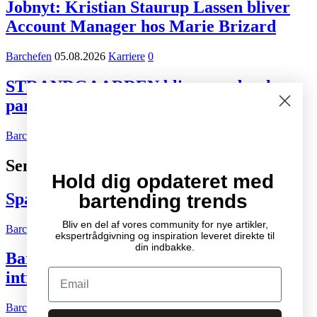
Jobnyt: Kristian Staurup Lassen bliver
Account Manager hos Marie Brizard
Barchefen
05.08.2026
Karriere
0
STRANDGAARDEN bliver ny dansk
partner for Tiger Beer og Desperados
Barchefen
02.08.2026
Kort nyt
0
Seneste indlæg
Hold dig opdateret med
Spændende cocktail- og drinksbøger
bartending trends
Bliv en del af vores community for nye artikler,
Barchefen
04.10.2007
Litteratur
2
ekspertrådgivning og inspiration leveret direkte til
din indbakke.
Bartenderens grundbog – Den ultimative
Email
introduktion til cocktailkunsten
Barchefen
04.05.2015
Litteratur
0