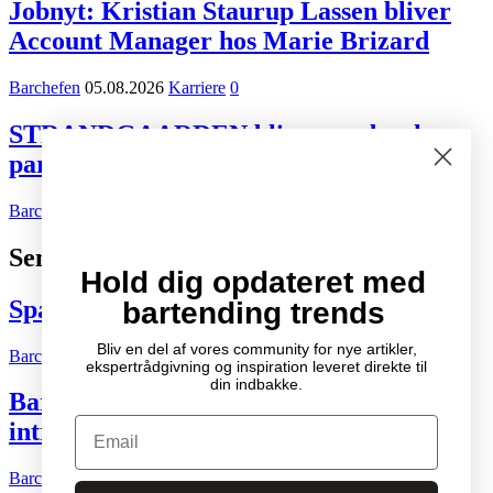
Jobnyt: Kristian Staurup Lassen bliver
Account Manager hos Marie Brizard
Barchefen
05.08.2026
Karriere
0
STRANDGAARDEN bliver ny dansk
partner for Tiger Beer og Desperados
Barchefen
02.08.2026
Kort nyt
0
Seneste indlæg
Hold dig opdateret med
Spændende cocktail- og drinksbøger
bartending trends
Bliv en del af vores community for nye artikler,
Barchefen
04.10.2007
Litteratur
2
ekspertrådgivning og inspiration leveret direkte til
din indbakke.
Bartenderens grundbog – Den ultimative
Email
introduktion til cocktailkunsten
Barchefen
04.05.2015
Litteratur
0