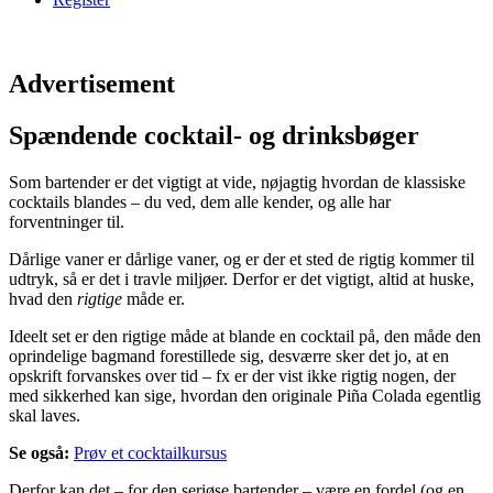
Advertisement
Spændende cocktail- og drinksbøger
Som bartender er det vigtigt at vide, nøjagtig hvordan de klassiske
cocktails blandes – du ved, dem alle kender, og alle har
forventninger til.
Dårlige vaner er dårlige vaner, og er der et sted de rigtig kommer til
udtryk, så er det i travle miljøer. Derfor er det vigtigt, altid at huske,
hvad den
rigtige
måde er.
Ideelt set er den rigtige måde at blande en cocktail på, den måde den
oprindelige bagmand forestillede sig, desværre sker det jo, at en
opskrift forvanskes over tid – fx er der vist ikke rigtig nogen, der
med sikkerhed kan sige, hvordan den originale Piña Colada egentlig
skal laves.
Se også:
Prøv et cocktailkursus
Derfor kan det – for den seriøse bartender – være en fordel (og en