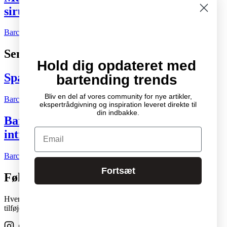
sirupflaskerne
Barchefen
09.08.2026
Kort nyt
0
Seneste indlæg
Hold dig opdateret med
Spændende cocktail- og drinksbøger
bartending trends
Bliv en del af vores community for nye artikler,
Barchefen
04.10.2007
Litteratur
2
ekspertrådgivning og inspiration leveret direkte til
din indbakke.
Bartenderens grundbog – Den ultimative
Email
introduktion til cocktailkunsten
Barchefen
04.05.2015
Litteratur
0
Fortsæt
Følg os
Hver skabelon i vores stadigt voksende studiobibliotek kan nemt
tilføjes og flyttes rundt på enhver side med et enkelt klik.