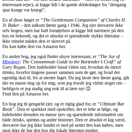
interessant rejse), at kigge lidt i de gamle drinksbøger fra “dengang
spar konge var knægt”.
En af disse bøger er
“The Gentlemans Companion” af Charles H.
Jr. Baker
– den udkom første gang i 1946. Jeg ejer desværre ikke
selv bogen, men har haft fornøjelsen at kigge lidt nærmere på den
hos en bekendt, og det er absolut et spændende stykke litteratur –
ikke mindst måden den er skrevet på.
Du kan købe den via Amazon her.
En anden bog, jeg også finder uhyre interessant, er
“The Joy of
Mixology
: The Consummate Guide to the Bartender’s Craft” af
Gary Regan
. Den indeholder basal viden om, hvordan du mixer
drinks, hvorfor tingene passer sammen som de gør, og hvad der
egentlig skal til, for at mestre faget. Da jeg læste den første gang, gik
der en masse ting op for mig, som jeg
troede
jeg vidste noget om –
heldigvis er jeg stadig ung nok til at lære nyt 😉
Find den på Amazon her.
En bog jeg til gengæld ejer, og er rigtig glad for, er
“Ultimate Bar
Book”
. Den er spækket med opskrifter, der er lette at følge, og
indeholder desuden en masse sjov og spændende information om
både drinks, spiritus og andre historier. Den er absolut et kig værd,
desværre har jeg ikke fundet et sted på nettet den kan købes, men
mon ikke de har den hos din lokale litteratur-pusher.