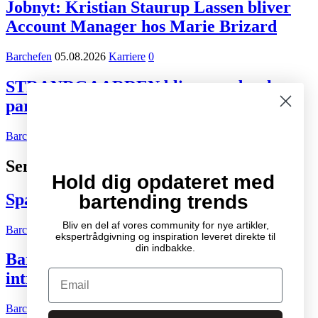
Jobnyt: Kristian Staurup Lassen bliver
Account Manager hos Marie Brizard
Barchefen
05.08.2026
Karriere
0
STRANDGAARDEN bliver ny dansk
partner for Tiger Beer og Desperados
Barchefen
02.08.2026
Kort nyt
0
Seneste indlæg
Hold dig opdateret med
Spændende cocktail- og drinksbøger
bartending trends
Bliv en del af vores community for nye artikler,
Barchefen
04.10.2007
Litteratur
2
ekspertrådgivning og inspiration leveret direkte til
din indbakke.
Bartenderens grundbog – Den ultimative
Email
introduktion til cocktailkunsten
Barchefen
04.05.2015
Litteratur
0