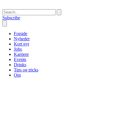
Subscribe
Forside
Nyheder
Kort nyt
Jobs
Karriere
Events
Drinks
Tips og tricks
Om