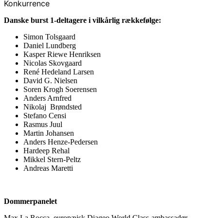
Konkurrence
Danske burst 1-deltagere i vilkårlig rækkefølge:
Simon Tolsgaard
Daniel Lundberg
Kasper Riewe Henriksen
Nicolas Skovgaard
René Hedeland Larsen
David G. Nielsen
Soren Krogh Soerensen
Anders Arnfred
Nikolaj Brøndsted
Stefano Censi
Rasmus Juul
Martin Johansen
Anders Henze-Pedersen
Hardeep Rehal
Mikkel Stern-Peltz
Andreas Maretti
Dommerpanelet
Max La Rocca, europæisk Diageo World Class-ambassadør