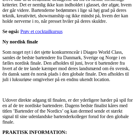
kriterier. Det er nemlig ikke kun indholdet i glasset, der afgør, hvem
der går videre. Bartenderne bedømmes i lige så høj grad på deres
teknik, kreativitet, showmanship og ikke mindst på, hvem der kan
holde nerverne i ro, når presset hviler på deres skuldre.
Se også:
Prøv et cocktailkursus
Ny nordisk finale
Som noget nyt i det sjette konkurrenceår i Diageo World Class,
samles de bedste bartendere fra Danmark, Sverige og Norge i en
fælles nordisk finale. Den afholdes til juni, hvor ti bartendere fra
hvert af de tre lande kæmper mod deres landsmænd om én svensk,
én dansk samt én norsk plads i den globale finale. Den afholdes til
juli i luksuriøse omgivelser på en endnu ukendt location.
Udover direkte adgang til finalen, er der yderligere hæder på spil for
en af de tre nordiske bartendere. Dagens bedste finalist kåres med
titlen ’Bartender of the Nordics’ og kan dermed sende et stærkt
signal til sine udenlandske bartenderkolleger forud for den globale
finale.
PRAKTISK INFORMATION: