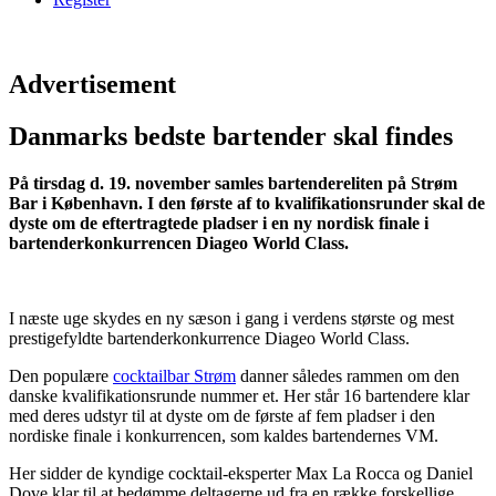
Advertisement
Danmarks bedste bartender skal findes
På tirsdag d. 19. november samles bartendereliten på Strøm
Bar i København. I den første af to kvalifikationsrunder skal de
dyste om de eftertragtede pladser i en ny nordisk finale i
bartenderkonkurrencen Diageo World Class.
I næste uge skydes en ny sæson i gang i verdens største og mest
prestigefyldte bartenderkonkurrence Diageo World Class.
Den populære
cocktailbar Strøm
danner således rammen om den
danske kvalifikationsrunde nummer et. Her står 16 bartendere klar
med deres udstyr til at dyste om de første af fem pladser i den
nordiske finale i konkurrencen, som kaldes bartendernes VM.
Her sidder de kyndige cocktail-eksperter Max La Rocca og Daniel
Dove klar til at bedømme deltagerne ud fra en række forskellige