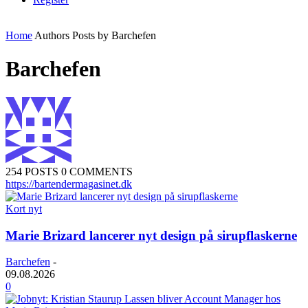
Home
Authors
Posts by Barchefen
Barchefen
254 POSTS
0 COMMENTS
https://bartendermagasinet.dk
Kort nyt
Marie Brizard lancerer nyt design på sirupflaskerne
Barchefen
-
09.08.2026
0