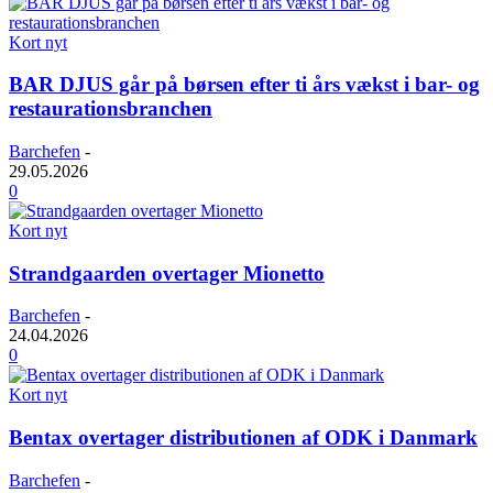
Kort nyt
BAR DJUS går på børsen efter ti års vækst i bar- og
restaurationsbranchen
Barchefen
-
29.05.2026
0
Kort nyt
Strandgaarden overtager Mionetto
Barchefen
-
24.04.2026
0
Kort nyt
Bentax overtager distributionen af ODK i Danmark
Barchefen
-