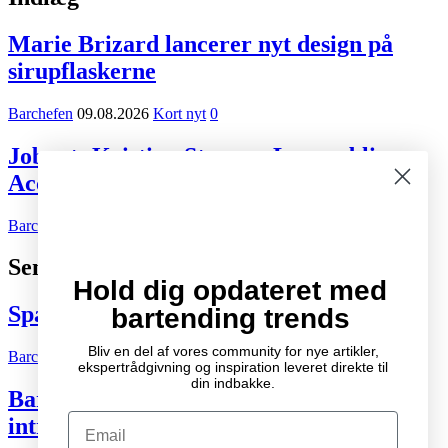
Marie Brizard lancerer nyt design på
sirupflaskerne
Barchefen
09.08.2026
Kort nyt
0
Jobnyt: Kristian Staurup Lassen bliver
Account Manager hos Marie Brizard
Barchefen
05.08.2026
Karriere
0
Seneste indlæg
Hold dig opdateret med
Spændende cocktail- og drinksbøger
bartending trends
Bliv en del af vores community for nye artikler,
Barchefen
04.10.2007
Litteratur
2
ekspertrådgivning og inspiration leveret direkte til
din indbakke.
Bartenderens grundbog – Den ultimative
Email
introduktion til cocktailkunsten