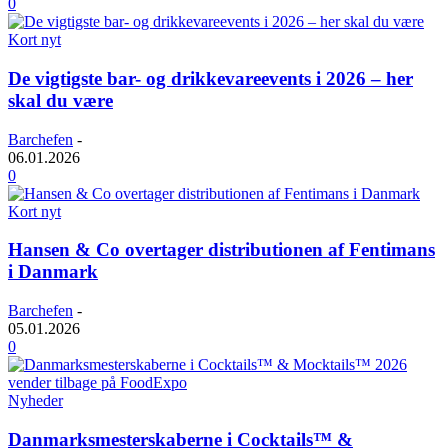
0
Kort nyt
De vigtigste bar- og drikkevareevents i 2026 – her
skal du være
Barchefen
-
06.01.2026
0
Kort nyt
Hansen & Co overtager distributionen af Fentimans
i Danmark
Barchefen
-
05.01.2026
0
Nyheder
Danmarksmesterskaberne i Cocktails™ &