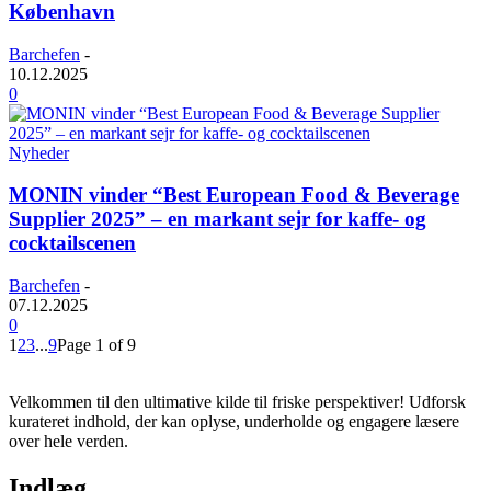
København
Barchefen
-
10.12.2025
0
Nyheder
MONIN vinder “Best European Food & Beverage
Supplier 2025” – en markant sejr for kaffe- og
cocktailscenen
Barchefen
-
07.12.2025
0
1
2
3
...
9
Page 1 of 9
Velkommen til den ultimative kilde til friske perspektiver! Udforsk
kurateret indhold, der kan oplyse, underholde og engagere læsere
over hele verden.
Indlæg