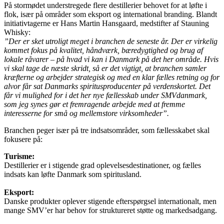
På stormødet understregede flere destillerier behovet for at løfte i
flok, især på områder som eksport og international branding. Blandt
initiativtagerne er Hans Martin Hansgaard, medstifter af Stauning
Whisky:
”Der er sket utroligt meget i branchen de seneste år. Der er virkelig
kommet fokus på kvalitet, håndværk, bæredygtighed og brug af
lokale råvarer – på hvad vi kan i Danmark på det her område. Hvis
vi skal tage de næste skridt, så er det vigtigt, at branchen samler
kræfterne og arbejder strategisk og med en klar fælles retning og for
alvor får sat Danmarks spiritusproducenter på verdenskortet. Det
får vi mulighed for i det her nye fællesskab under SMVdanmark,
som jeg synes gør et fremragende arbejde med at fremme
interesserne for små og mellemstore virksomheder”.
Branchen peger især på tre indsatsområder, som fællesskabet skal
fokusere på:
Turisme:
Destillerier er i stigende grad oplevelsesdestinationer, og fælles
indsats kan løfte Danmark som spiritusland.
Eksport:
Danske produkter oplever stigende efterspørgsel internationalt, men
mange SMV’er har behov for struktureret støtte og markedsadgang.