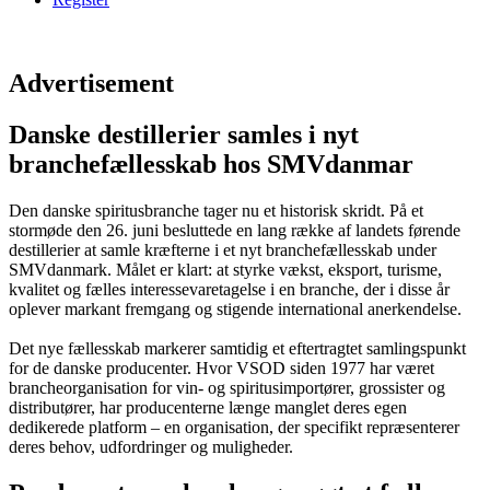
Advertisement
Danske destillerier samles i nyt
branchefællesskab hos SMVdanmar
Den danske spiritusbranche tager nu et historisk skridt. På et
stormøde den 26. juni besluttede en lang række af landets førende
destillerier at samle kræfterne i et nyt branchefællesskab under
SMVdanmark. Målet er klart: at styrke vækst, eksport, turisme,
kvalitet og fælles interessevaretagelse i en branche, der i disse år
oplever markant fremgang og stigende international anerkendelse.
Det nye fællesskab markerer samtidig et eftertragtet samlingspunkt
for de danske producenter. Hvor VSOD siden 1977 har været
brancheorganisation for vin- og spiritusimportører, grossister og
distributører, har producenterne længe manglet deres egen
dedikerede platform – en organisation, der specifikt repræsenterer
deres behov, udfordringer og muligheder.