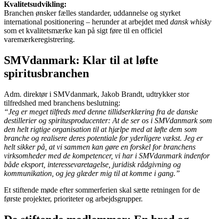
Kvalitetsudvikling:
Branchen ønsker fælles standarder, uddannelse og styrket
international positionering – herunder at arbejdet med
dansk whisky
som et kvalitetsmærke kan på sigt føre til en officiel
varemærkeregistrering.
SMVdanmark: Klar til at løfte
spiritusbranchen
Adm. direktør i SMVdanmark, Jakob Brandt, udtrykker stor
tilfredshed med branchens beslutning:
“Jeg er meget tilfreds med denne tillidserklæring fra de danske
destillerier og spiritusproducenter: At de ser os i SMVdanmark som
den helt rigtige organisation til at hjælpe med at løfte dem som
branche og realisere deres potentiale for yderligere vækst. Jeg er
helt sikker på, at vi sammen kan gøre en forskel for branchens
virksomheder med de kompetencer, vi har i SMVdanmark indenfor
både eksport, interessevaretagelse, juridisk rådgivning og
kommunikation, og jeg glæder mig til at komme i gang.”
Et stiftende møde efter sommerferien skal sætte retningen for de
første projekter, prioriteter og arbejdsgrupper.