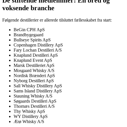
De stiftende medlemmer: En bred og
voksende branche
Følgende destillerier er allerede tilsluttet fællesskabet fra start:
BeGin CPH ApS
Brandbygegaard
Bullseye Spirits ApS
Copenhagen Distillery ApS
Fary Lochan Destilleri A/S
Knaplund Destilleri ApS
Knaplund Event ApS
Marsk Destilleriet ApS
Mosgaard Whisky A/S
Nordisk Brænderi ApS
Nyborg Destilleri ApS
Sall Whisky Distillery ApS
Sams Island Distillery ApS
Stauning Whisky A/S
Søgaards Destilleri ApS
Thornæs Destilleri A/S
Thy Whisky ApS
WY Distillery ApS
Ærø Whisky A/S