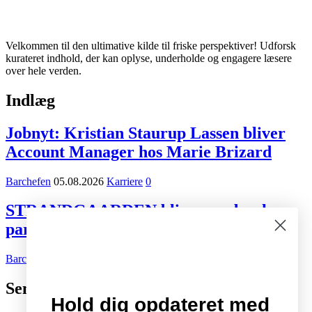
Velkommen til den ultimative kilde til friske perspektiver! Udforsk
kurateret indhold, der kan oplyse, underholde og engagere læsere
over hele verden.
Indlæg
Jobnyt: Kristian Staurup Lassen bliver
Account Manager hos Marie Brizard
Barchefen
05.08.2026
Karriere
0
STRANDGAARDEN bliver ny dansk
partner for Tiger Beer og Desperados
Barchefen
02.08.2026
Kort nyt
0
Seneste indlæg
Hold dig opdateret med