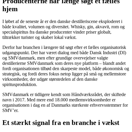
Producenterne har længe søgt et fælles
hjem
I løbet af de seneste år er den danske destilleriscene eksploderet i
både kvalitet, volumen og diversitet. Whisky, gin, akvavit, rom og
specialspiritus fra danske producenter vinder priser globalt,
tiltrækker turister og skaber lokal vækst.
Derfor har branchen i længere tid søgt efter et fælles organisatorisk
udgangspunkt. Der har været dialog med både Dansk Industri (DI)
og SMVdanmark, men efter grundige overvejelser valgte
destillerierne SMVdanmark som deres nye platform – blandt andet
fordi organisationen tilbød den skarpeste model, både økonomisk og
strategisk, og fordi deres fokus netop ligger på små og mellemstore
virksomheder, der udgør størstedelen af den danske
spiritusproduktion.
SMVdanmark er tidligere kendt som Håndværksrådet, der skiftede
navn i 2017. Med mere end 18.000 medlemsvirksomheder er
organisationen i dag en af Danmarks stærkeste erhvervsstemmer for
SMV’er.
Et stærkt signal fra en branche i vækst