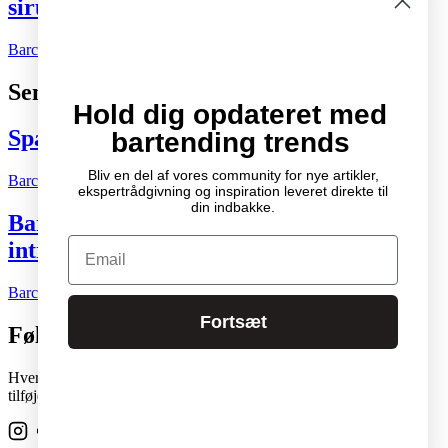
sirupflaskerne
Barchefen
09.08.2026
Kort nyt
0
Seneste indlæg
Hold dig opdateret med
Spændende cocktail- og drinksbøger
bartending trends
Bliv en del af vores community for nye artikler,
Barchefen
04.10.2007
Litteratur
2
ekspertrådgivning og inspiration leveret direkte til
din indbakke.
Bartenderens grundbog – Den ultimative
Email
introduktion til cocktailkunsten
Barchefen
04.05.2015
Litteratur
0
Fortsæt
Følg os
Hver skabelon i vores stadigt voksende studiobibliotek kan nemt
tilføjes og flyttes rundt på enhver side med et enkelt klik.