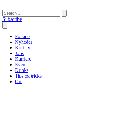
Subscribe
Forside
Nyheder
Kort nyt
Jobs
Karriere
Events
Drinks
Tips og tricks
Om