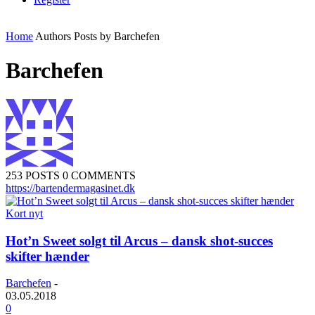
Home
Authors
Posts by Barchefen
Barchefen
253 POSTS
0 COMMENTS
https://bartendermagasinet.dk
Kort nyt
Hot’n Sweet solgt til Arcus – dansk shot-succes
skifter hænder
Barchefen
-
03.05.2018
0