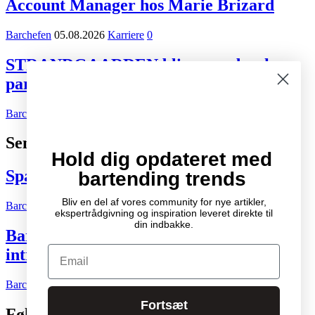
Account Manager hos Marie Brizard
Barchefen
05.08.2026
Karriere
0
STRANDGAARDEN bliver ny dansk
partner for Tiger Beer og Desperados
Barchefen
02.08.2026
Kort nyt
0
Seneste indlæg
Hold dig opdateret med
Spændende cocktail- og drinksbøger
bartending trends
Bliv en del af vores community for nye artikler,
Barchefen
04.10.2007
Litteratur
2
ekspertrådgivning og inspiration leveret direkte til
din indbakke.
Bartenderens grundbog – Den ultimative
Email
introduktion til cocktailkunsten
Barchefen
04.05.2015
Litteratur
0
Fortsæt
Følg os