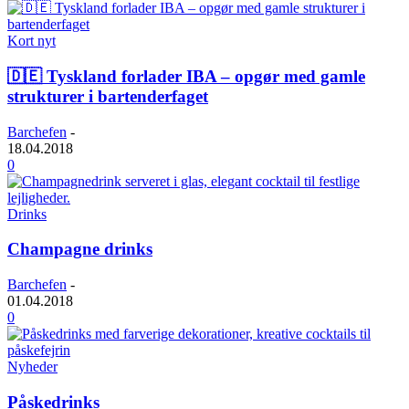
Kort nyt
🇩🇪 Tyskland forlader IBA – opgør med gamle
strukturer i bartenderfaget
Barchefen
-
18.04.2018
0
Drinks
Champagne drinks
Barchefen
-
01.04.2018
0
Nyheder
Påskedrinks