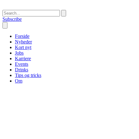
Subscribe
Forside
Nyheder
Kort nyt
Jobs
Karriere
Events
Drinks
Tips og tricks
Om