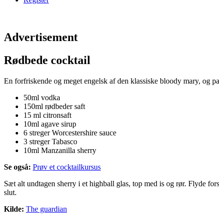
Advertisement
Rødbede cocktail
En forfriskende og meget engelsk af den klassiske bloody mary, og pak
50ml vodka
150ml rødbeder saft
15 ml citronsaft
10ml agave sirup
6 streger Worcestershire sauce
3 streger Tabasco
10ml Manzanilla sherry
Se også:
Prøv et cocktailkursus
Sæt alt undtagen sherry i et highball glas, top med is og rør. Flyde for
slut.
Kilde:
The guardian