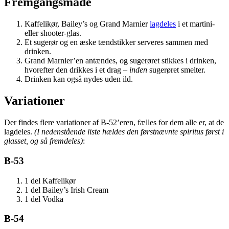
Fremgangsmåde
Kaffelikør, Bailey’s og Grand Marnier
lagdeles
i et martini-
eller shooter-glas.
Et sugerør og en æske tændstikker serveres sammen med
drinken.
Grand Marnier’en antændes, og sugerøret stikkes i drinken,
hvorefter den drikkes i et drag –
inden
sugerøret smelter.
Drinken kan også nydes uden ild.
Variationer
Der findes flere variationer af B-52’eren, fælles for dem alle er, at de
lagdeles.
(I nedenstående liste hældes den førstnævnte spiritus først i
glasset, og så fremdeles)
:
B-53
1 del Kaffelikør
1 del Bailey’s Irish Cream
1 del Vodka
B-54