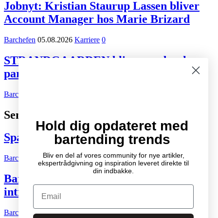
Jobnyt: Kristian Staurup Lassen bliver
Account Manager hos Marie Brizard
Barchefen
05.08.2026
Karriere
0
STRANDGAARDEN bliver ny dansk
partner for Tiger Beer og Desperados
Barchefen
02.08.2026
Kort nyt
0
Seneste indlæg
Hold dig opdateret med
Spændende cocktail- og drinksbøger
bartending trends
Bliv en del af vores community for nye artikler,
Barchefen
04.10.2007
Litteratur
2
ekspertrådgivning og inspiration leveret direkte til
din indbakke.
Bartenderens grundbog – Den ultimative
Email
introduktion til cocktailkunsten
Barchefen
04.05.2015
Litteratur
0