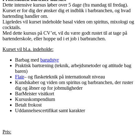
Dette intensive kursus løber over 5 dage (fra mandag til fredag).
Kurset er for dig der ønsker dig et indblik i barbranchen, og hvad
bartending handler om.
Ligeledes vil kurset indeholde basal viden om spiritus, mixologi og
cocktails.
Med dette kursus på CV’et, vil du være godt rustet til at tage på
bartenderskole, eller hoppe ud i et job i barbranchen.
Kurset vil bl.a. indeholde:
Barbag med
barudstyr
Praktisk bartræning (teknik, arbejdsmetoder og attitude bag
baren)
Flair
– og flasketeknik på internationalt niveau
Kundskaber og viden om spiritus og barbranchen, der ruster
dig og åbner op for jobmuligheder
BarMeister visitkort
Kursuskompendium
Betalt frokost
Uddannelsescertifikat samt karakter
Pris: