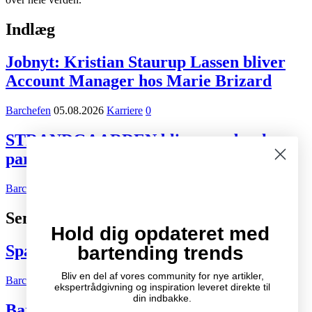
Indlæg
Jobnyt: Kristian Staurup Lassen bliver
Account Manager hos Marie Brizard
Barchefen
05.08.2026
Karriere
0
STRANDGAARDEN bliver ny dansk
partner for Tiger Beer og Desperados
Barchefen
02.08.2026
Kort nyt
0
Seneste indlæg
Hold dig opdateret med
Spændende cocktail- og drinksbøger
bartending trends
Bliv en del af vores community for nye artikler,
Barchefen
04.10.2007
Litteratur
2
ekspertrådgivning og inspiration leveret direkte til
din indbakke.
Bartenderens grundbog – Den ultimative