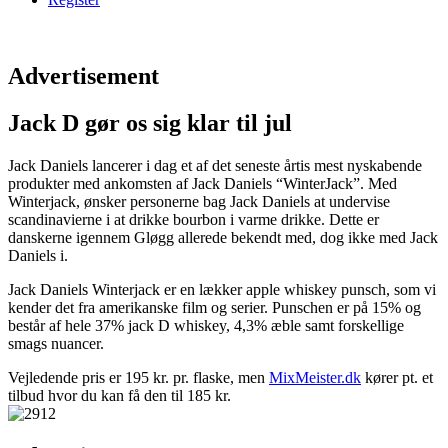
Advertisement
Jack D gør os sig klar til jul
Jack Daniels lancerer i dag et af det seneste årtis mest nyskabende
produkter med ankomsten af Jack Daniels “WinterJack”. Med
Winterjack, ønsker personerne bag Jack Daniels at undervise
scandinavierne i at drikke bourbon i varme drikke. Dette er
danskerne igennem Gløgg allerede bekendt med, dog ikke med Jack
Daniels i.
Jack Daniels Winterjack er en lækker apple whiskey punsch, som vi
kender det fra amerikanske film og serier. Punschen er på 15% og
består af hele 37% jack D whiskey, 4,3% æble samt forskellige
smags nuancer.
Vejledende pris er 195 kr. pr. flaske, men
MixMeister.dk
kører pt. et
tilbud hvor du kan få den til 185 kr.