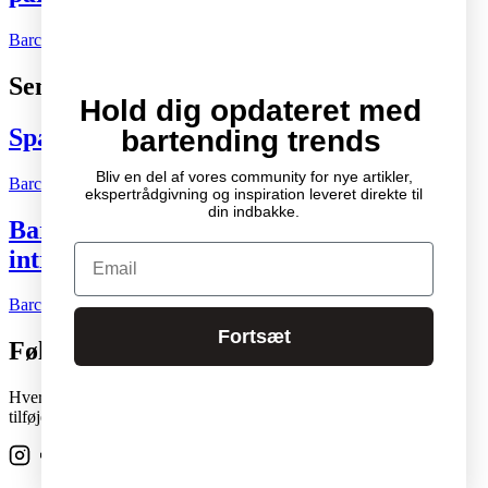
Barchefen
02.08.2026
Kort nyt
0
Seneste indlæg
Hold dig opdateret med
Spændende cocktail- og drinksbøger
bartending trends
Bliv en del af vores community for nye artikler,
Barchefen
04.10.2007
Litteratur
2
ekspertrådgivning og inspiration leveret direkte til
din indbakke.
Bartenderens grundbog – Den ultimative
Email
introduktion til cocktailkunsten
Barchefen
04.05.2015
Litteratur
0
Fortsæt
Følg os
Hver skabelon i vores stadigt voksende studiobibliotek kan nemt
tilføjes og flyttes rundt på enhver side med et enkelt klik.