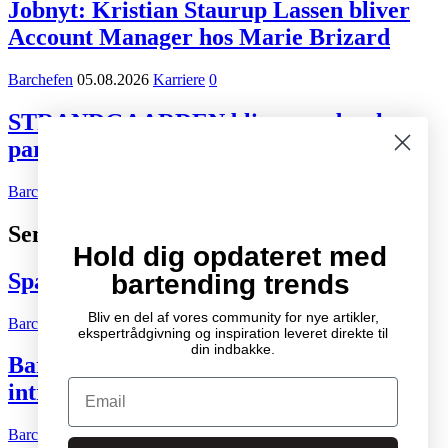
Jobnyt: Kristian Staurup Lassen bliver
Account Manager hos Marie Brizard
Barchefen
05.08.2026
Karriere
0
STRANDGAARDEN bliver ny dansk
partner for Tiger Beer og Desperados
Barchefen
02.08.2026
Kort nyt
0
Seneste indlæg
Hold dig opdateret med
Spændende cocktail- og drinksbøger
bartending trends
Bliv en del af vores community for nye artikler,
Barchefen
04.10.2007
Litteratur
2
ekspertrådgivning og inspiration leveret direkte til
din indbakke.
Bartenderens grundbog – Den ultimative
Email
introduktion til cocktailkunsten
Barchefen
04.05.2015
Litteratur
0