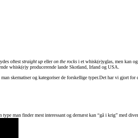
nydes oftest
straight up
eller
on the rocks
i et whisk(e)yglas, men kan og
ørende whisk(e)y producerende lande Skotland, Irland og USA.
an skematiser og kategoriser de forskellige typer.Det har vi gjort for 
en type man finder mest interessant og dernæst kan “gå i krig” med div