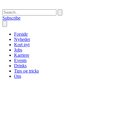
Subscribe
Forside
Nyheder
Kort nyt
Jobs
Karriere
Events
Drinks
Tips og tricks
Om