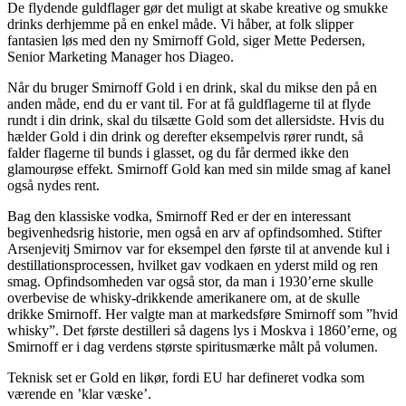
De flydende guldflager gør det muligt at skabe kreative og smukke
drinks derhjemme på en enkel måde. Vi håber, at folk slipper
fantasien løs med den ny Smirnoff Gold, siger Mette Pedersen,
Senior Marketing Manager hos Diageo.
Når du bruger Smirnoff Gold i en drink, skal du mikse den på en
anden måde, end du er vant til. For at få guldflagerne til at flyde
rundt i din drink, skal du tilsætte Gold som det allersidste. Hvis du
hælder Gold i din drink og derefter eksempelvis rører rundt, så
falder flagerne til bunds i glasset, og du får dermed ikke den
glamourøse effekt. Smirnoff Gold kan med sin milde smag af kanel
også nydes rent.
Bag den klassiske vodka, Smirnoff Red er der en interessant
begivenhedsrig historie, men også en arv af opfindsomhed. Stifter
Arsenjevitj Smirnov var for eksempel den første til at anvende kul i
destillationsprocessen, hvilket gav vodkaen en yderst mild og ren
smag. Opfindsomheden var også stor, da man i 1930’erne skulle
overbevise de whisky-drikkende amerikanere om, at de skulle
drikke Smirnoff. Her valgte man at markedsføre Smirnoff som ”hvid
whisky”. Det første destilleri så dagens lys i Moskva i 1860’erne, og
Smirnoff er i dag verdens største spiritusmærke målt på volumen.
Teknisk set er Gold en likør, fordi EU har defineret vodka som
værende en ’klar væske’.