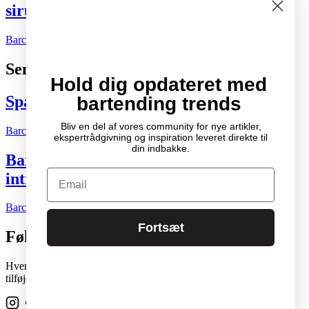
sirupflaskerne
Barchefen
09.08.2026
Kort nyt
0
Seneste indlæg
Hold dig opdateret med
Spændende cocktail- og drinksbøger
bartending trends
Bliv en del af vores community for nye artikler,
Barchefen
04.10.2007
Litteratur
2
ekspertrådgivning og inspiration leveret direkte til
din indbakke.
Bartenderens grundbog – Den ultimative
Email
introduktion til cocktailkunsten
Barchefen
04.05.2015
Litteratur
0
Fortsæt
Følg os
Hver skabelon i vores stadigt voksende studiobibliotek kan nemt
tilføjes og flyttes rundt på enhver side med et enkelt klik.