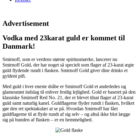
Advertisement
Vodka med 23karat guld er kommet til
Danmark!
Smirnoff, som er verdens største spiritusmærke, lancerer nu
Smirnoff Gold, der har noget så specielt som flager af 23-karat ægte
guld flydende rundt i flasken. Smirnoff Gold giver dine drinks et
gyldent pift.
Med guld i hver eneste dråbe er Smirnoff Gold et anderledes og
glamourøst indslag til enhver festlig lejlighed. Gold er baseret på den
klassiske Smirnoff Red No. 21, der er blevet tilsat flager af 23-karat
guld samt naturlig kanel. Guldflagerne flyder rundt i flasken, hvilket
gør den ret spektakulær at se på. Hvordan Smirnoff har fået
guldflagerne til at flyde rundt af sig selv – og altså ikke blot lægge
sig på bunden af flasken – er en hemmelighed.