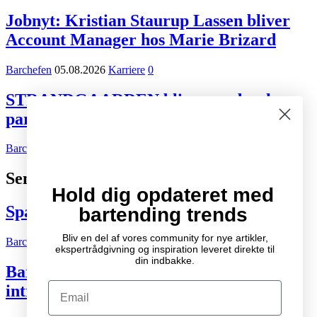
Jobnyt: Kristian Staurup Lassen bliver
Account Manager hos Marie Brizard
Barchefen
05.08.2026
Karriere
0
STRANDGAARDEN bliver ny dansk
partner for Tiger Beer og Desperados
Barchefen
02.08.2026
Kort nyt
0
Seneste indlæg
Hold dig opdateret med
Spændende cocktail- og drinksbøger
bartending trends
Bliv en del af vores community for nye artikler,
Barchefen
04.10.2007
Litteratur
2
ekspertrådgivning og inspiration leveret direkte til
din indbakke.
Bartenderens grundbog – Den ultimative
Email
introduktion til cocktailkunsten