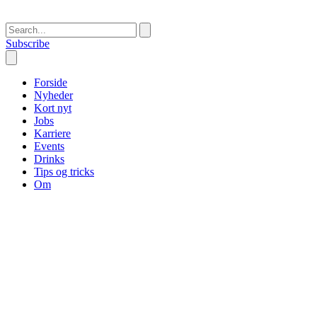
Subscribe
Forside
Nyheder
Kort nyt
Jobs
Karriere
Events
Drinks
Tips og tricks
Om