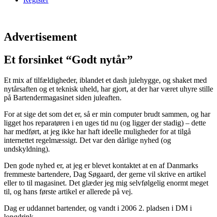
Advertisement
Et forsinket “Godt nytår”
Et mix af tilfældigheder, iblandet et dash julehygge, og shaket med
nytårsaften og et teknisk uheld, har gjort, at der har været uhyre stille
på Bartendermagasinet siden juleaften.
For at sige det som det er, så er min computer brudt sammen, og har
ligget hos reparatøren i en uges tid nu (og ligger der stadig) – dette
har medført, at jeg ikke har haft ideelle muligheder for at tilgå
internettet regelmæssigt. Det var den dårlige nyhed (og
undskyldning).
Den gode nyhed er, at jeg er blevet kontaktet at en af Danmarks
fremmeste bartendere, Dag Søgaard, der gerne vil skrive en artikel
eller to til magasinet. Det glæder jeg mig selvfølgelig enormt meget
til, og hans første artikel er allerede på vej.
Dag er uddannet bartender, og vandt i 2006 2. pladsen i DM i
longdrink.