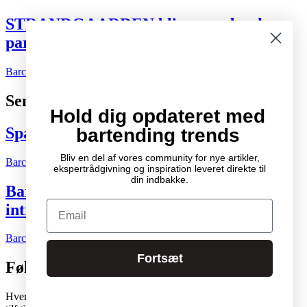
STRANDGAARDEN bliver ny dansk
partner for Tiger Beer og Desperados
Barchefen
02.08.2026
Kort nyt
0
Seneste indlæg
Hold dig opdateret med
Spændende cocktail- og drinksbøger
bartending trends
Bliv en del af vores community for nye artikler,
Barchefen
04.10.2007
Litteratur
2
ekspertrådgivning og inspiration leveret direkte til
din indbakke.
Bartenderens grundbog – Den ultimative
Email
introduktion til cocktailkunsten
Barchefen
04.05.2015
Litteratur
0
Fortsæt
Følg os
Hver skabelon i vores stadigt voksende studiobibliotek kan nemt