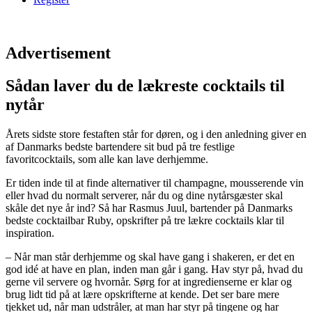
Advertisement
Sådan laver du de lækreste cocktails til
nytår
Årets sidste store festaften står for døren, og i den anledning giver en
af Danmarks bedste bartendere sit bud på tre festlige
favoritcocktails, som alle kan lave derhjemme.
Er tiden inde til at finde alternativer til champagne, mousserende vin
eller hvad du normalt serverer, når du og dine nytårsgæster skal
skåle det nye år ind? Så har Rasmus Juul, bartender på Danmarks
bedste cocktailbar Ruby, opskrifter på tre lækre cocktails klar til
inspiration.
– Når man står derhjemme og skal have gang i shakeren, er det en
god idé at have en plan, inden man går i gang. Hav styr på, hvad du
gerne vil servere og hvornår. Sørg for at ingredienserne er klar og
brug lidt tid på at lære opskrifterne at kende. Det ser bare mere
tjekket ud, når man udstråler, at man har styr på tingene og har