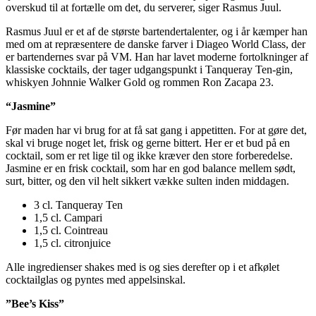
overskud til at fortælle om det, du serverer, siger Rasmus Juul.
Rasmus Juul er et af de største bartendertalenter, og i år kæmper han
med om at repræsentere de danske farver i Diageo World Class, der
er bartendernes svar på VM. Han har lavet moderne fortolkninger af
klassiske cocktails, der tager udgangspunkt i Tanqueray Ten-gin,
whiskyen Johnnie Walker Gold og rommen Ron Zacapa 23.
“Jasmine”
Før maden har vi brug for at få sat gang i appetitten. For at gøre det,
skal vi bruge noget let, frisk og gerne bittert. Her er et bud på en
cocktail, som er ret lige til og ikke kræver den store forberedelse.
Jasmine er en frisk cocktail, som har en god balance mellem sødt,
surt, bitter, og den vil helt sikkert vække sulten inden middagen.
3 cl. Tanqueray Ten
1,5 cl. Campari
1,5 cl. Cointreau
1,5 cl. citronjuice
Alle ingredienser shakes med is og sies derefter op i et afkølet
cocktailglas og pyntes med appelsinskal.
”Bee’s Kiss”