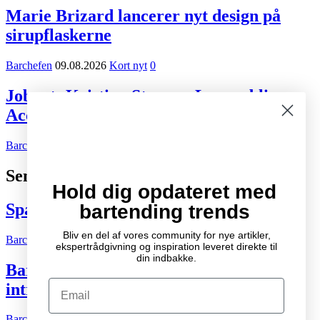
Marie Brizard lancerer nyt design på
sirupflaskerne
Barchefen
09.08.2026
Kort nyt
0
Jobnyt: Kristian Staurup Lassen bliver
Account Manager hos Marie Brizard
Barchefen
05.08.2026
Karriere
0
Seneste indlæg
Hold dig opdateret med
Spændende cocktail- og drinksbøger
bartending trends
Bliv en del af vores community for nye artikler,
Barchefen
04.10.2007
Litteratur
2
ekspertrådgivning og inspiration leveret direkte til
din indbakke.
Bartenderens grundbog – Den ultimative
Email
introduktion til cocktailkunsten
Barchefen
04.05.2015
Litteratur
0