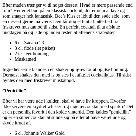
Efter maden trænger vi til noget dessert. Hvad er mere passende end
rom? Her er et bud på en klassisk cocktail, der er nem at lave og
som smager helt fantastisk. Bee’s Kiss er lidt til den søde side, som
en dessert gerne må være. Den får dog et hint af bitterhed fra
friskrevet muskatnød til sidst. En perfekt cocktail til at afslutte
middagen på og lade op inden resten af aftenens strabadser.
6 cl. Zacapa 23
3 cl. fløde (let pisket)
2 teskeer honning
Muskatnød
Ingredienserne blandes i en shaker og røres for at opløse honning.
Dernæst shakes den med is og sies i et afkølet cocktailglas. Til sidst
pyntes den med friskrevet muskatnød.
”Penicillin”
Efter vi har være ude i kulden, skal vi have liv kroppen. Hvorfor
ikke servere en krydret whisky- og ingefærcocktail med spark i? Det
er en personlig favorit i den kolde vintertid. Den kaldes ”penicillin”
og er en super cocktail at sunde sig på efter at have været ude og
skyde krudt af.
6 cl. Johnnie Walker Gold