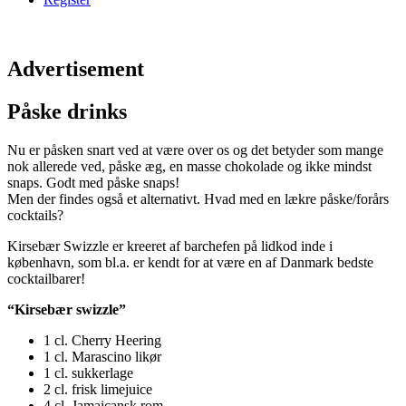
Advertisement
Påske drinks
Nu er påsken snart ved at være over os og det betyder som mange
nok allerede ved, påske æg, en masse chokolade og ikke mindst
snaps. Godt med påske snaps!
Men der findes også et alternativt. Hvad med en lækre påske/forårs
cocktails?
Kirsebær Swizzle er kreeret af barchefen på lidkod inde i
københavn, som bl.a. er kendt for at være en af Danmark bedste
cocktailbarer!
“Kirsebær swizzle”
1 cl. Cherry Heering
1 cl. Marascino likør
1 cl. sukkerlage
2 cl. frisk limejuice
4 cl. Jamaicansk rom