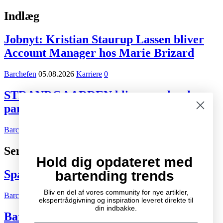
Indlæg
Jobnyt: Kristian Staurup Lassen bliver
Account Manager hos Marie Brizard
Barchefen
05.08.2026
Karriere
0
STRANDGAARDEN bliver ny dansk
partner for Tiger Beer og Desperados
Barchefen
02.08.2026
Kort nyt
0
Seneste indlæg
Hold dig opdateret med
Spændende cocktail- og drinksbøger
bartending trends
Bliv en del af vores community for nye artikler,
Barchefen
04.10.2007
Litteratur
2
ekspertrådgivning og inspiration leveret direkte til
din indbakke.
Bartenderens grundbog – Den ultimative