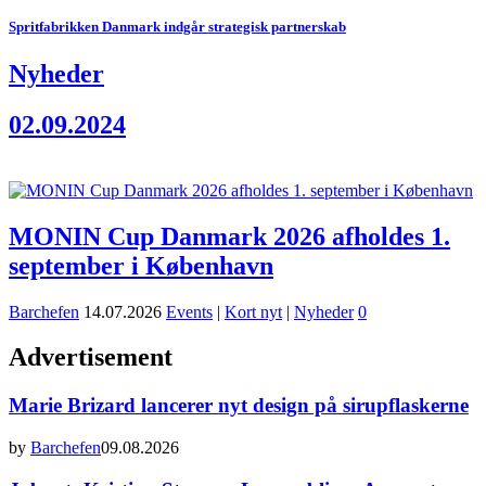
Spritfabrikken Danmark indgår strategisk partnerskab
Nyheder
02.09.2024
MONIN Cup Danmark 2026 afholdes 1.
september i København
Barchefen
14.07.2026
Events
|
Kort nyt
|
Nyheder
0
Advertisement
Marie Brizard lancerer nyt design på sirupflaskerne
by
Barchefen
09.08.2026