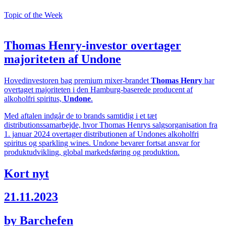
Topic of the Week
Thomas Henry-investor overtager
majoriteten af Undone
Hovedinvestoren bag premium mixer-brandet
Thomas Henry
har
overtaget majoriteten i den Hamburg-baserede producent af
alkoholfri spiritus,
Undone
.
Med aftalen indgår de to brands samtidig i et tæt
distributionssamarbejde, hvor Thomas Henrys salgsorganisation fra
1. januar 2024 overtager distributionen af Undones alkoholfri
spiritus og sparkling wines. Undone bevarer fortsat ansvar for
produktudvikling, global markedsføring og produktion.
Kort nyt
21.11.2023
by Barchefen