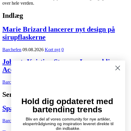
over hele verden.
Indlæg
Marie Brizard lancerer nyt design på
sirupflaskerne
Barchefen
09.08.2026
Kort nyt
0
Jobnyt: Kristian Staurup Lassen bliver
Account Manager hos Marie Brizard
Barchefen
05.08.2026
Karriere
0
Seneste indlæg
Hold dig opdateret med
Spændende cocktail- og drinksbøger
bartending trends
Bliv en del af vores community for nye artikler,
Barchefen
04.10.2007
Litteratur
2
ekspertrådgivning og inspiration leveret direkte til
din indbakke.